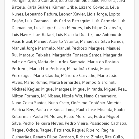
Monginho,
Júlio Conrado
,
Júlio de Almeida
,
Júlio Moreira
,
Juva
Battela
,
Karla Suárez,
Kirmen Uribe
,
Lázaro Covadlo,
Lélia
Nunes, Leonardo Padura
,
Leonor Xavier,
Lídia Jorge, Lopito
Feijóo, Luís Caetano
,
Luís Carlos Patraquim
,
Luís Carmelo, Luís
Diamantino
,
Luís Filipe Castro Mendes
,
Luís Filipe Cristóvão
,
Luís Naves
,
Luis Rafael
,
Luís Ricardo Duarte
,
Luiz Antonio de
Assis Brasil
,
Manuel Alberto Valente,
Manuel da Silva Ramos,
Manuel Jorge Marmelo,
Manuel Pedroso Marques,
Manuel
Rui
,
Marcelo Teixeira, Margarida Fonseca Santos, Margarida
Vale de Gato, Maria de Lurdes Sampaio, Maria do Rosário
Pedreira, Maria Flor Pedroso
,
Maria João Costa
,
Marina
Perezagua
,
Mário Cláudio
,
Mário de Carvalho
,
Mário João
Alves
,
Mário Rufino, Marta Bernardes, Mempo Giardinelli,
Michael Kegler, Miguel Marques, Miguel Miranda, Miguel Real,
Milton Fornaro, Mú Mbana, Nicole Witt, Nuno Camarneiro,
Nuno Costa Santos, Nuno Crato, Onésimo Teotónio Almeida,
Patrícia Reis, Paula de Sousa Lima, Paulo José Miranda, Paulo
Kellerman, Paulo M. Morais, Paulo Moreiras, Pedro Miguel
Silva, Pedro Teixeira Neves, Pedro Vieira, Possidónio Cachapa,
Raquel Ochoa, Raquel Patriarca, Raquel Ribeiro, Regina
Guimarães, Renato Filipe Cardoso, Richard Zimler, Rita Gullo,