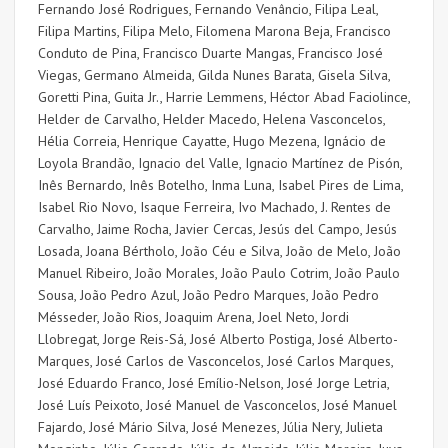
Fernando José Rodrigues, Fernando Venâncio, Filipa Leal,
Filipa Martins, Filipa Melo, Filomena Marona Beja, Francisco
Conduto de Pina, Francisco Duarte Mangas, Francisco José
Viegas, Germano Almeida, Gilda Nunes Barata, Gisela Silva,
Goretti Pina, Guita Jr., Harrie Lemmens, Héctor Abad Faciolince,
Helder de Carvalho, Helder Macedo, Helena Vasconcelos,
Hélia Correia, Henrique Cayatte, Hugo Mezena, Ignácio de
Loyola Brandão, Ignacio del Valle, Ignacio Martínez de Pisón,
Inês Bernardo, Inês Botelho, Inma Luna, Isabel Pires de Lima,
Isabel Rio Novo, Isaque Ferreira, Ivo Machado, J. Rentes de
Carvalho, Jaime Rocha, Javier Cercas, Jesús del Campo, Jesús
Losada, Joana Bértholo, João Céu e Silva, João de Melo, João
Manuel Ribeiro,
João Morales
,
João Paulo Cotrim,
João Paulo
Sousa,
João Pedro Azul
,
João Pedro Marques,
João Pedro
Mésseder,
João Rios
,
Joaquim Arena
,
Joel Neto
,
Jordi
Llobregat
,
Jorge Reis-Sá
,
José Alberto Postiga,
José Alberto-
Marques
,
José Carlos de Vasconcelos
,
José Carlos Marques,
José Eduardo Franco,
José Emílio-Nelson,
José Jorge Letria
,
José Luís Peixoto
,
José Manuel de Vasconcelos
,
José Manuel
Fajardo,
José Mário Silva
,
José Menezes
,
Júlia Nery
,
Julieta