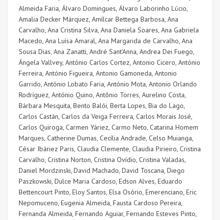
Almeida Faria, Álvaro Domingues, Álvaro Laborinho Lúcio,
Amalia Decker Márquez, Amílcar Bettega Barbosa, Ana
Carvalho, Ana Cristina Silva, Ana Daniela Soares, Ana Gabriela
Macedo, Ana Luísa Amaral, Ana Margarida de Carvalho, Ana
Sousa Dias, Ana Zanatti, André Sant’Anna, Andrea Dei Fuego,
Ángela Vallvey, António Carlos Cortez, Antonio Cicero, António
Ferreira, António Figueira, Antonio Gamoneda, Antonio
Garrido, António Lobato Faria, António Mota, Antonio Orlando
Rodríguez, António Quino, Antônio Torres, Aurelino Costa,
Bárbara Mesquita, Bento Balói, Berta Lopes, Bia do Lago,
Carlos Castán, Carlos da Veiga Ferreira, Carlos Morais José,
Carlos Quiroga, Carmen Yáriez, Carmo Neto, Catarina Homem
Marques, Catherine Dumas, Cecília Andrade, Celso Muianga,
César Ibáriez Paris, Claudia Clemente, Claudia Pirieiro, Cristina
Carvalho, Cristina Norton, Cristina Ovídio, Cristina Valadas,
Daniel Mordzinski,
David Machado, David Toscana
,
Diego
Paszkowski, Dulce Maria Cardoso, Edson Alves, Eduardo
Bettencourt Pinto, Eloy Santos, Elsa Osório, Emerenciano, Eric
Nepomuceno, Eugenia Almeida, Fausta Cardoso Pereira,
Fernanda Almeida, Fernando Aguiar, Fernando Esteves Pinto,